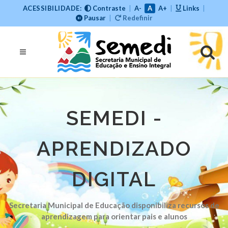
ACESSIBILIDADE:
Contraste
|
A-
A
A+
|
Links
|
Pausar
|
Redefinir
SEMEDI -
APRENDIZADO
DIGITAL
Secretaria Municipal de Educação disponibiliza recursos de
aprendizagem para orientar pais e alunos