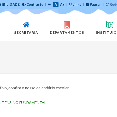
SIBILIDADE:
Contraste
|
A-
A
A+
|
Links
|
Pausar
|
Rede
SECRETARIA
DEPARTAMENTOS
INSTITUI
ivo, confira o nosso calendário escolar.
L E ENSINO FUNDAMENTAL