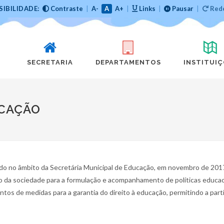
SIBILIDADE:
Contraste
|
A-
A
A+
|
Links
|
Pausar
|
Rede
SECRETARIA
DEPARTAMENTOS
INSTITUI
UCAÇÃO
do no âmbito da Secretária Municipal de Educação, em novembro de 201
ão da sociedade para a formulação e acompanhamento de políticas educac
os de medidas para a garantia do direito à educação, permitindo a part