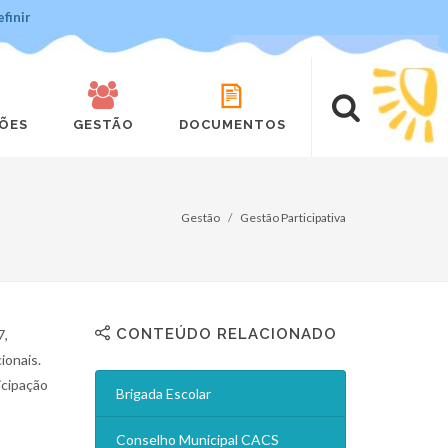
finir
ÇÕES
GESTÃO
DOCUMENTOS
Gestão
Gestão Participativa
CONTEÚDO RELACIONADO
7,
ionais.
icipação
Brigada Escolar
Conselho Municipal CACS