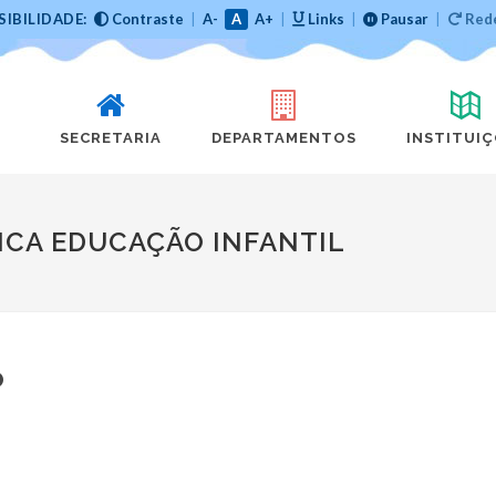
SIBILIDADE:
Contraste
|
A-
A
A+
|
Links
|
Pausar
|
Rede
SECRETARIA
DEPARTAMENTOS
INSTITUI
CA EDUCAÇÃO INFANTIL
o