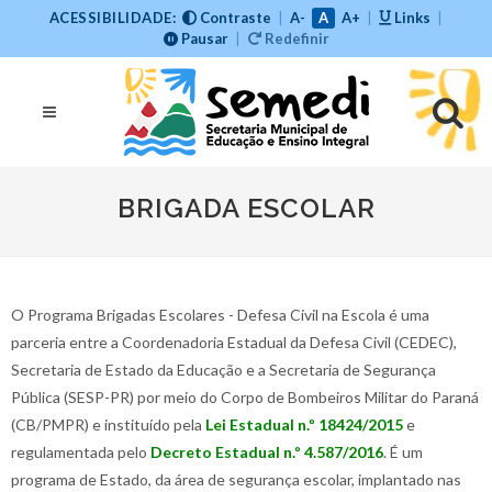
ACESSIBILIDADE:
Contraste
|
A-
A
A+
|
Links
|
Pausar
|
Redefinir
BRIGADA ESCOLAR
O Programa Brigadas Escolares - Defesa Civil na Escola é uma
parceria entre a Coordenadoria Estadual da Defesa Civil (CEDEC),
Secretaria de Estado da Educação e a Secretaria de Segurança
Pública (SESP-PR) por meio do Corpo de Bombeiros Militar do Paraná
(CB/PMPR) e instituído pela
Lei Estadual n.º 18424/2015
e
regulamentada pelo
Decreto Estadual n.º 4.587/2016
. É um
programa de Estado, da área de segurança escolar, implantado nas