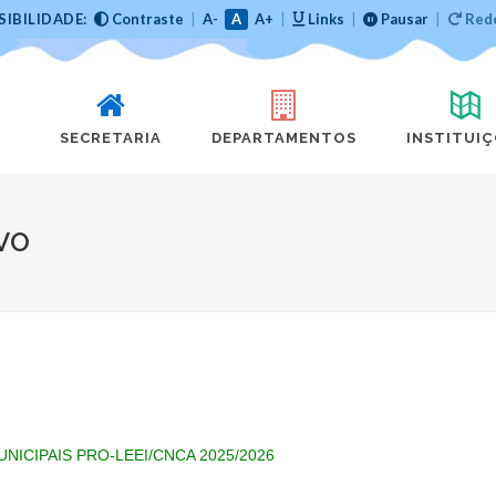
SIBILIDADE:
Contraste
|
A-
A
A+
|
Links
|
Pausar
|
Rede
SECRETARIA
DEPARTAMENTOS
INSTITUI
VO
NICIPAIS PRO-LEEI/CNCA 2025/2026