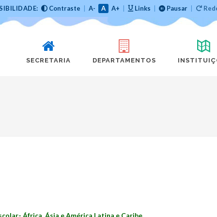
SIBILIDADE:
Contraste
|
A-
A
A+
|
Links
|
Pausar
|
Rede
SECRETARIA
DEPARTAMENTOS
INSTITUI
olar- África, Ásia e América Latina e Caribe