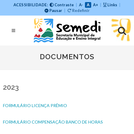
ACESSIBILIDADE:
Contraste
|
A-
A
A+
|
Links
|
Pausar
|
Redefinir
DOCUMENTOS
2023
FORMULÁRIO LICENÇA PRÊMIO
FORMULÁRIO COMPENSAÇÃO BANCO DE HORAS