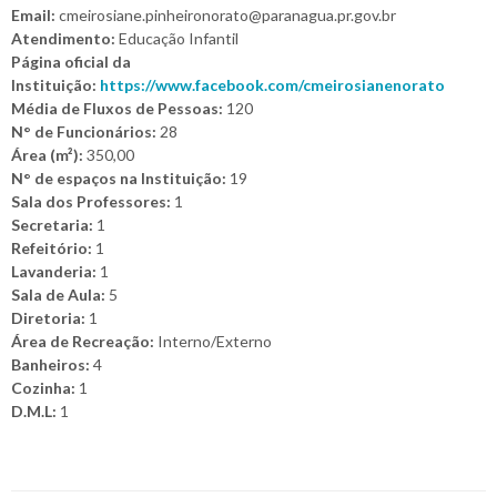
Email:
cmeirosiane.pinheironorato@paranagua.pr.gov.br
Atendimento:
Educação Infantil
Página oficial da
Instituição:
https://www.facebook.com/cmeirosianenorato
Média de Fluxos de Pessoas:
120
N° de Funcionários:
28
Área (m²):
350,00
N° de espaços na Instituição:
19
Sala dos Professores:
1
Secretaria:
1
Refeitório:
1
Lavanderia:
1
Sala de Aula:
5
Diretoria:
1
Área de Recreação:
Interno/Externo
Banheiros:
4
Cozinha:
1
D.M.L:
1