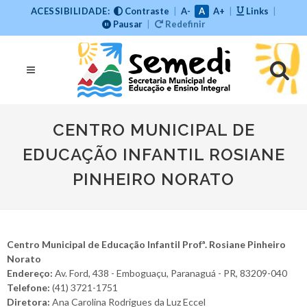
ACESSIBILIDADE:
Contraste
|
A-
A
A+
|
Links
|
Pausar
|
Redefinir
CENTRO MUNICIPAL DE
EDUCAÇÃO INFANTIL ROSIANE
PINHEIRO NORATO
Centro Municipal de Educação Infantil Profª. Rosiane Pinheiro
Norato
Endereço:
Av. Ford, 438 - Emboguaçu, Paranaguá - PR, 83209-040
Telefone:
(41) 3721-1751
Diretora:
Ana Carolina Rodrigues da Luz Eccel