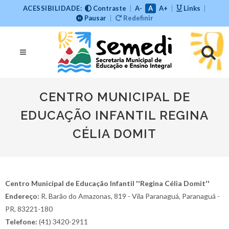
ACESSIBILIDADE:
Contraste
|
A-
A
A+
|
Links
|
Pausar
|
Redefinir
CENTRO MUNICIPAL DE
EDUCAÇÃO INFANTIL REGINA
CÉLIA DOMIT
Centro Municipal de Educação Infantil ''Regina Célia Domit''
Endereço:
R. Barão do Amazonas, 819 - Vila Paranaguá, Paranaguá -
PR, 83221-180
Telefone:
(41) 3420-2911