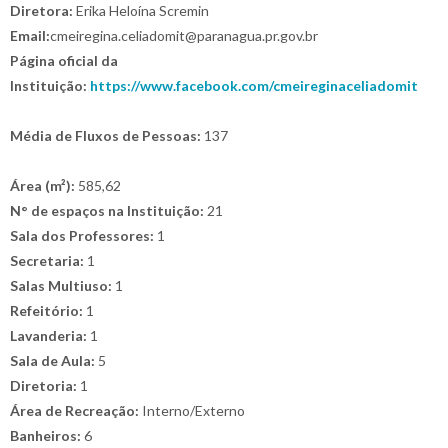
Diretora:
Erika Heloína Scremin
Email:
cmeiregina.celiadomit@paranagua.pr.gov.br
Página oficial da
Instituição:
https://www.facebook.com/cmeireginaceliadomit
Média de Fluxos de Pessoas:
137
Área (m²):
585,62
N° de espaços na Instituição:
21
Sala dos Professores:
1
Secretaria:
1
Salas Multiuso:
1
Refeitório:
1
Lavanderia:
1
Sala de Aula:
5
Diretoria:
1
Área de Recreação:
Interno/Externo
Banheiros:
6