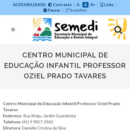
ACESSIBILIDADE:
Contraste
|
A-
A
A+
|
Links
|
Pausar
|
Redefinir
CENTRO MUNICIPAL DE
EDUCAÇÃO INFANTIL PROFESSOR
OZIEL PRADO TAVARES
Centro Municipal de Educação Infantil Professor Oziel Prado
Tavares
Endereço:
Rua Xingu, Jardim Guaraituba
Telefone:
(41) 9 9827-2963
Diretora:
Danielle Cristina da Silva