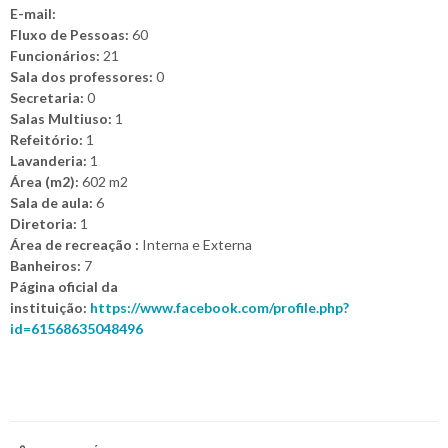
E-mail:
Fluxo de Pessoas:
60
Funcionários:
21
Sala dos professores:
0
Secretaria:
0
Salas Multiuso:
1
Refeitório:
1
Lavanderia:
1
Área (m2):
602 m2
Sala de aula:
6
Diretoria:
1
Área de recreação :
Interna e Externa
Banheiros:
7
Página oficial da
instituição:
https://www.facebook.com/profile.php?
id=61568635048496