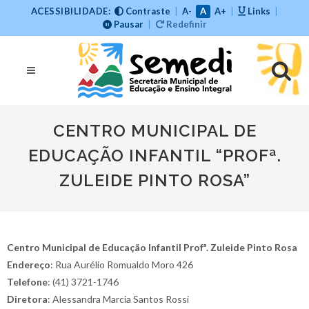
ACESSIBILIDADE:
Contraste
|
A-
A
A+
|
Links
|
Pausar
|
Redefinir
CENTRO MUNICIPAL DE
EDUCAÇÃO INFANTIL “PROFª.
ZULEIDE PINTO ROSA”
Centro Municipal de Educação Infantil Profª. Zuleide Pinto Rosa
Endereço
: Rua Aurélio Romualdo Moro 426
Telefone
: (41) 3721-1746
Diretora
: Alessandra Marcia Santos Rossi