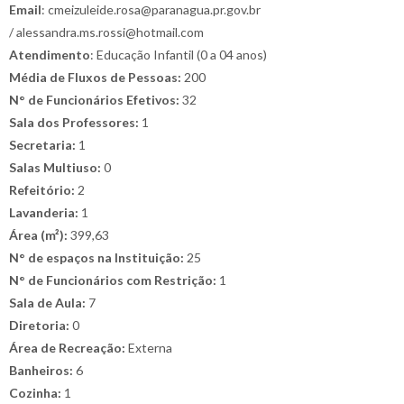
Email
: cmeizuleide.rosa@paranagua.pr.gov.br
/ alessandra.ms.rossi@hotmail.com
Atendimento
: Educação Infantil (0 a 04 anos)
Média de Fluxos de Pessoas:
200
N° de Funcionários Efetivos:
32
Sala dos Professores:
1
Secretaria:
1
Salas Multiuso:
0
Refeitório:
2
Lavanderia:
1
Área (m²):
399,63
N° de espaços na Instituição:
25
N° de Funcionários com Restrição:
1
Sala de Aula:
7
Diretoria:
0
Área de Recreação:
Externa
Banheiros:
6
Cozinha:
1