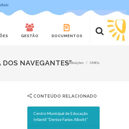
finir
ÇÕES
GESTÃO
DOCUMENTOS
A DOS NAVEGANTES”
Instituições
CMEIs
CONTEÚDO RELACIONADO
Centro Municipal de Educação
Infantil ''Denise Farias Alboitt''