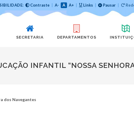
SIBILIDADE:
Contraste
|
A-
A
A+
|
Links
|
Pausar
|
Rede
SECRETARIA
DEPARTAMENTOS
INSTITUI
UCAÇÃO INFANTIL “NOSSA SENHOR
ora dos Navegantes