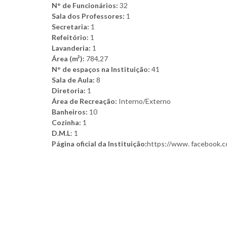
N° de Funcionários:
32
Sala dos Professores:
1
Secretaria:
1
Refeitório:
1
Lavanderia:
1
Área (m²):
784,27
N° de espaços na Instituição:
41
Sala de Aula:
8
Diretoria:
1
Área de Recreação:
Interno/Externo
Banheiros:
10
Cozinha:
1
D.M.L
: 1
Página oficial da Instituição:
https://www. facebook.