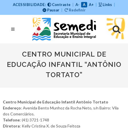
ACESSIBILIDADE:
Contraste
|
A-
A
A+
|
Links
|
Pausar
|
Redefinir
CENTRO MUNICIPAL DE
EDUCAÇÃO INFANTIL “ANTÔNIO
TORTATO”
Centro Municipal de Educação Infantil Antônio Tortato
Endereço
: Avenida Bento Munhoz da Rocha Neto, s/n Bairro: Vila
dos Comerciários.
Telefone
: (41) 3721-1748
Diretora
: Kelly Cristina X. de Souza Feitoza