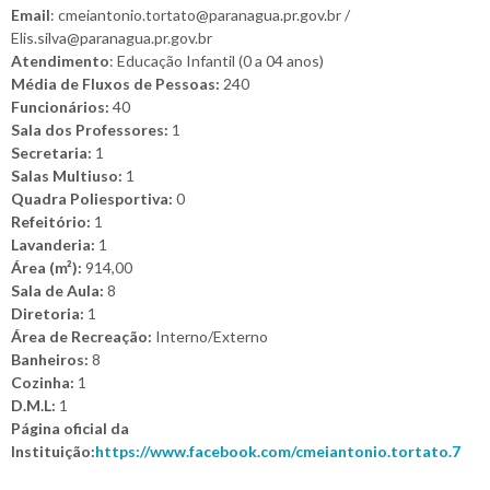
Email
: cmeiantonio.tortato@paranagua.pr.gov.br /
Elis.silva@paranagua.pr.gov.br
Atendimento
: Educação Infantil (0 a 04 anos)
Média de Fluxos de Pessoas:
240
Funcionários:
40
Sala dos Professores:
1
Secretaria:
1
Salas Multiuso:
1
Quadra Poliesportiva:
0
Refeitório:
1
Lavanderia:
1
Área (m²):
914,00
Sala de Aula:
8
Diretoria:
1
Área de Recreação:
Interno/Externo
Banheiros:
8
Cozinha:
1
D.M.L:
1
Página oficial da
Instituição:
https://www.facebook.com/cmeiantonio.tortato.7