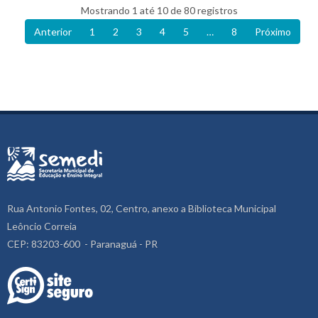
Mostrando 1 até 10 de 80 registros
Anterior
1
2
3
4
5
…
8
Próximo
Rua Antonio Fontes, 02, Centro, anexo a Biblioteca Municipal
Leôncio Correia
CEP: 83203-600 - Paranaguá - PR