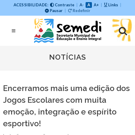
ACESSIBILIDADE:
Contraste
|
A-
A
A+
|
Links
|
Pausar
|
Redefinir
NOTÍCIAS
Encerramos mais uma edição dos
Jogos Escolares com muita
emoção, integração e espírito
esportivo!