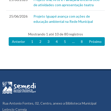
de atividades com apresentação teatra
25/06/2026
Projeto Iguapé avança com ações de
educação ambiental na Rede Municipal
Mostrando 1 até 10 de 80 registros
Anterior
1
2
3
4
5
…
8
Próximo
Rua Antonio Fontes, 02, Centro, anexo a Biblioteca Municipal
Leôncio Correia