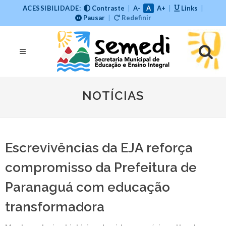
ACESSIBILIDADE:
Contraste
|
A-
A
A+
|
Links
|
Pausar
|
Redefinir
NOTÍCIAS
Escrevivências da EJA reforça
compromisso da Prefeitura de
Paranaguá com educação
transformadora