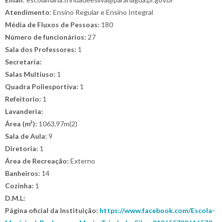
Atendimento
: Ensino Regular e Ensino Integral
Média de Fluxos de Pessoas:
180
Número de funcionários:
27
Sala dos Professores:
1
Secretaria:
Salas Multiuso:
1
Quadra Poliesportiva:
1
Refeitorio:
1
Lavanderia:
Área (m²):
1063,97m(2)
Sala de Aula:
9
Diretoria:
1
Área de Recreação:
Externo
Banheiros:
14
Cozinha:
1
D.M.L:
Página oficial da Instituição:
https://www.facebook.com/Escola-