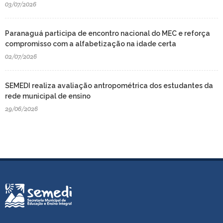
03/07/2026
Paranaguá participa de encontro nacional do MEC e reforça
compromisso com a alfabetização na idade certa
02/07/2026
SEMEDI realiza avaliação antropométrica dos estudantes da
rede municipal de ensino
29/06/2026