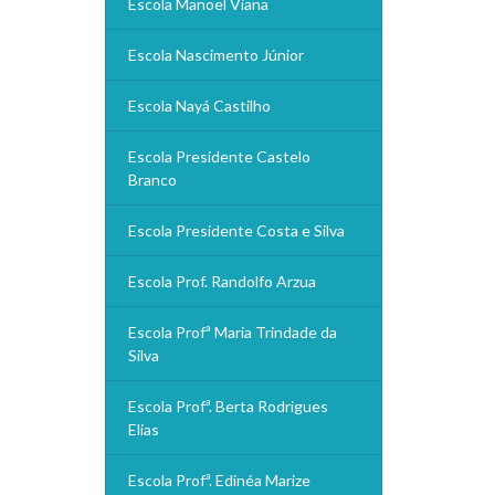
Escola Manoel Viana
Escola Nascimento Júnior
Escola Nayá Castilho
Escola Presidente Castelo
Branco
Escola Presidente Costa e Silva
Escola Prof. Randolfo Arzua
Escola Profª Maria Trindade da
Silva
Escola Profª. Berta Rodrigues
Elias
Escola Profª. Edinéa Marize