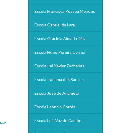
Escola Francisca Pessoa Mendes
Escola Gabriel de Lara
Escola Graciela Almada Diaz
Escola Hugo Pereira Corrêa
Escola Iná Xavier Zacharias
Escola Iracema dos Santos
Escola José de Anchieta
Escola Leôncio Corrêa
Escola Luiz Vaz de Camões
za-