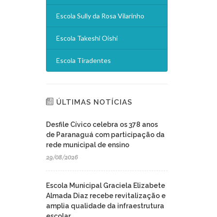
Escola Sully da Rosa Vilarinho
Escola Takeshi Oishi
Escola Tiradentes
ÚLTIMAS NOTÍCIAS
Desfile Cívico celebra os 378 anos
de Paranaguá com participação da
rede municipal de ensino
29/08/2026
Escola Municipal Graciela Elizabete
Almada Diaz recebe revitalização e
amplia qualidade da infraestrutura
escolar