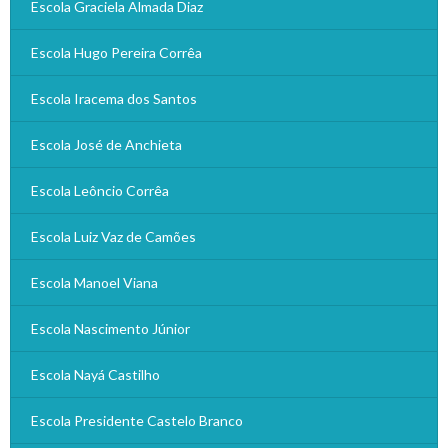
Escola Graciela Almada Diaz
Escola Hugo Pereira Corrêa
Escola Iracema dos Santos
Escola José de Anchieta
Escola Leôncio Corrêa
Escola Luiz Vaz de Camões
Escola Manoel Viana
Escola Nascimento Júnior
Escola Nayá Castilho
Escola Presidente Castelo Branco