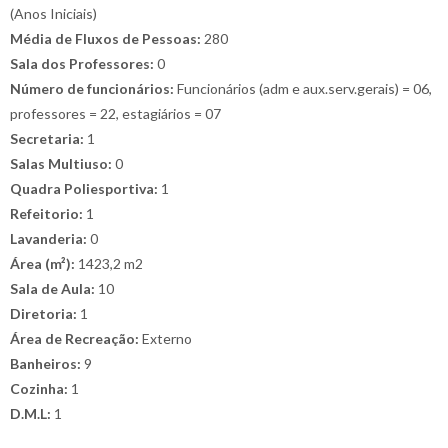
(Anos Iniciais)
Média de Fluxos de Pessoas:
280
Sala dos Professores:
0
Número de funcionários:
Funcionários (adm e aux.serv.gerais) = 06,
professores = 22, estagiários = 07
Secretaria:
1
Salas Multiuso:
0
Quadra Poliesportiva:
1
Refeitorio:
1
Lavanderia:
0
Área (m²):
1423,2 m2
Sala de Aula:
10
Diretoria:
1
Área de Recreação:
Externo
Banheiros:
9
Cozinha:
1
D.M.L:
1