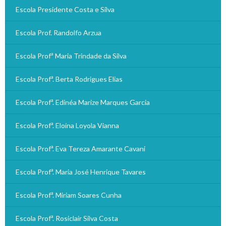
Escola Presidente Costa e Silva
Escola Prof. Randolfo Arzua
Escola Profª Maria Trindade da Silva
Escola Profª. Berta Rodrigues Elias
Escola Profª. Edinéa Marize Marques Garcia
Escola Profª. Eloína Loyola Vianna
Escola Profª. Eva Tereza Amarante Cavani
Escola Profª. Maria José Henrique Tavares
Escola Profª. Miriam Soares Cunha
Escola Profª. Rosiclair Silva Costa