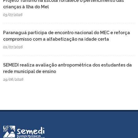
Projeto Turismo na Escola fortalece o pertencimento das
crianças à Ilha do Mel
03/07/2026
Paranaguá participa de encontro nacional do MEC e reforça
compromisso com a alfabetização na idade certa
02/07/2026
SEMEDI realiza avaliação antropométrica dos estudantes da
rede municipal de ensino
29/06/2026