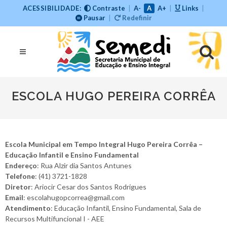
ACESSIBILIDADE:
Contraste
|
A-
A
A+
|
Links
|
Pausar
|
Redefinir
ESCOLA HUGO PEREIRA CORRÊA
Escola Municipal em Tempo Integral Hugo Pereira Corrêa –
Educação Infantil e Ensino Fundamental
Endereço
: Rua Alzir dia Santos Antunes
Telefone
: (41) 3721-1828
Diretor
: Ariocir Cesar dos Santos Rodrigues
Email
: escolahugopcorrea@gmail.com
Atendimento
: Educação Infantil, Ensino Fundamental, Sala de
Recursos Multifuncional I - AEE