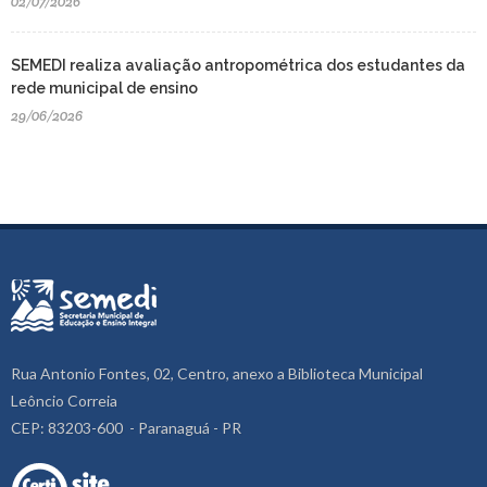
02/07/2026
SEMEDI realiza avaliação antropométrica dos estudantes da
rede municipal de ensino
29/06/2026
Rua Antonio Fontes, 02, Centro, anexo a Biblioteca Municipal
Leôncio Correia
CEP: 83203-600 - Paranaguá - PR