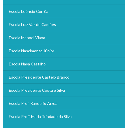
Escola Leôncio Corrêa
Escola Luiz Vaz de Camões
Escola Manoel Viana
Escola Nascimento Júnior
Escola Nayá Castilho
Escola Presidente Castelo Branco
Escola Presidente Costa e Silva
Escola Prof. Randolfo Arzua
Escola Profª Maria Trindade da Silva