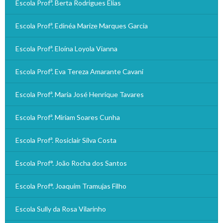
Escola Profª. Berta Rodrigues Elias
Escola Profª. Edinéa Marize Marques Garcia
Escola Profª. Eloína Loyola Vianna
Escola Profª. Eva Tereza Amarante Cavani
Escola Profª. Maria José Henrique Tavares
Escola Profª. Miriam Soares Cunha
Escola Profª. Rosiclair Silva Costa
Escola Prof°. João Rocha dos Santos
Escola Prof°. Joaquim Tramujas Filho
Escola Sully da Rosa Vilarinho