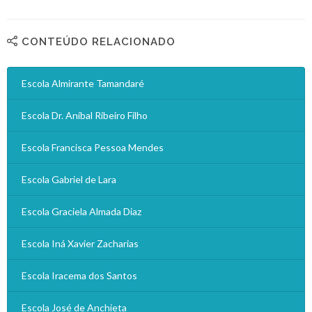
CONTEÚDO RELACIONADO
Escola Almirante Tamandaré
Escola Dr. Aníbal Ribeiro Filho
Escola Francisca Pessoa Mendes
Escola Gabriel de Lara
Escola Graciela Almada Diaz
Escola Iná Xavier Zacharias
Escola Iracema dos Santos
Escola José de Anchieta