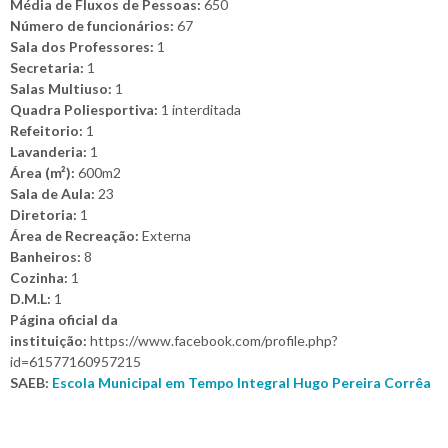
Média de Fluxos de Pessoas:
650
Número de funcionários:
67
Sala dos Professores:
1
Secretaria:
1
Salas Multiuso:
1
Quadra Poliesportiva:
1 interditada
Refeitorio:
1
Lavanderia:
1
Área (m²):
600m2
Sala de Aula:
23
Diretoria:
1
Área de Recreação:
Externa
Banheiros:
8
Cozinha:
1
D.M.L:
1
Página oficial da
instituição:
https://www.facebook.com/profile.php?
id=61577160957215
SAEB:
Escola Municipal em Tempo Integral Hugo Pereira Corrêa