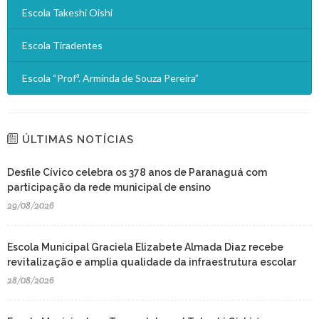
Escola Takeshi Oishi
Escola Tiradentes
Escola “Profª. Arminda de Souza Pereira”
ÚLTIMAS NOTÍCIAS
Desfile Cívico celebra os 378 anos de Paranaguá com
participação da rede municipal de ensino
29/08/2026
Escola Municipal Graciela Elizabete Almada Diaz recebe
revitalização e amplia qualidade da infraestrutura escolar
28/08/2026