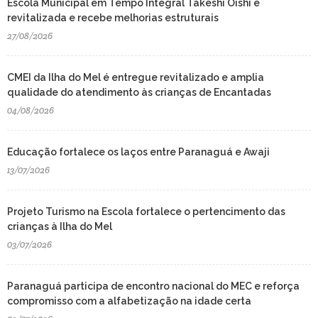
Escola Municipal em Tempo Integral Takeshi Oishi é
revitalizada e recebe melhorias estruturais
27/08/2026
CMEI da Ilha do Mel é entregue revitalizado e amplia
qualidade do atendimento às crianças de Encantadas
04/08/2026
Educação fortalece os laços entre Paranaguá e Awaji
13/07/2026
Projeto Turismo na Escola fortalece o pertencimento das
crianças à Ilha do Mel
03/07/2026
Paranaguá participa de encontro nacional do MEC e reforça
compromisso com a alfabetização na idade certa