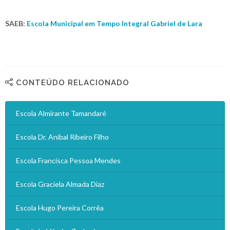
SAEB:
Escola Municipal em Tempo Integral Gabriel de Lara
CONTEÚDO RELACIONADO
Escola Almirante Tamandaré
Escola Dr. Aníbal Ribeiro Filho
Escola Francisca Pessoa Mendes
Escola Graciela Almada Diaz
Escola Hugo Pereira Corrêa