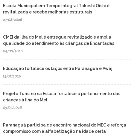
Escola Municipal em Tempo Integral Takeshi Oishi é
revitalizada e recebe melhorias estruturais
27/08/2026
CMEI da Ilha do Mel é entregue revitalizado e amplia
qualidade do atendimento às crianças de Encantadas
04/08/2026
Educação fortalece os laços entre Paranaguá e Awaji
13/07/2026
Projeto Turismo na Escola fortalece o pertencimento das
crianças à Ilha do Mel
03/07/2026
Paranaguá participa de encontro nacional do MEC e reforça
compromisso com a alfabetização na idade certa