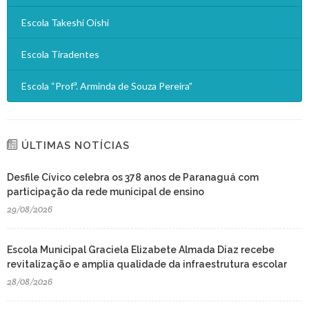
Escola Takeshi Oishi
Escola Tiradentes
Escola “Profª. Arminda de Souza Pereira”
ÚLTIMAS NOTÍCIAS
Desfile Cívico celebra os 378 anos de Paranaguá com
participação da rede municipal de ensino
29/08/2026
Escola Municipal Graciela Elizabete Almada Diaz recebe
revitalização e amplia qualidade da infraestrutura escolar
28/08/2026