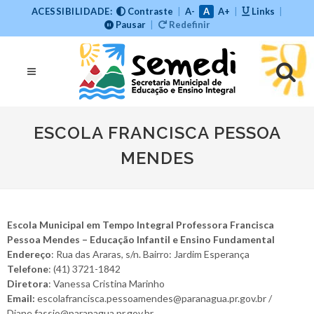
ACESSIBILIDADE:
Contraste
|
A-
A
A+
|
Links
|
Pausar
|
Redefinir
ESCOLA FRANCISCA PESSOA
MENDES
Escola Municipal em Tempo Integral Professora Francisca
Pessoa Mendes – Educação Infantil e Ensino Fundamental
Endereço
: Rua das Araras, s/n. Bairro: Jardim Esperança
Telefone
: (41) 3721-1842
Diretora
: Vanessa Cristina Marinho
Email:
escolafrancisca.pessoamendes@paranagua.pr.gov.br /
Diane.fassio@paranagua.pr.gov.br