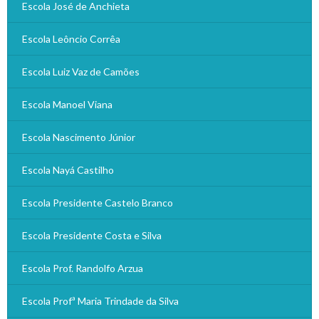
Escola José de Anchieta
Escola Leôncio Corrêa
Escola Luiz Vaz de Camões
Escola Manoel Viana
Escola Nascimento Júnior
Escola Nayá Castilho
Escola Presidente Castelo Branco
Escola Presidente Costa e Silva
Escola Prof. Randolfo Arzua
Escola Profª Maria Trindade da Silva