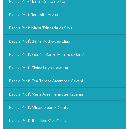
Escola Presidente Costa e Silva
Escola Prof. Randolfo Arzua
Escola Profª Maria Trindade da Silva
Escola Profª. Berta Rodrigues Elias
Escola Profª. Edinéa Marize Marques Garcia
Escola Profª. Eloína Loyola Vianna
Escola Profª. Eva Tereza Amarante Cavani
Escola Profª. Maria José Henrique Tavares
Escola Profª. Miriam Soares Cunha
Escola Profª. Rosiclair Silva Costa