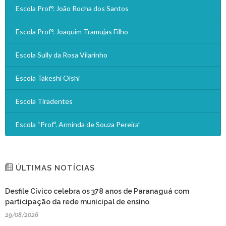
Escola Prof°. João Rocha dos Santos
Escola Prof°. Joaquim Tramujas Filho
Escola Sully da Rosa Vilarinho
Escola Takeshi Oishi
Escola Tiradentes
Escola “Profª. Arminda de Souza Pereira”
ÚLTIMAS NOTÍCIAS
Desfile Cívico celebra os 378 anos de Paranaguá com
participação da rede municipal de ensino
29/08/2026