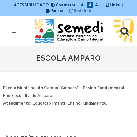
ACESSIBILIDADE:
Contraste
|
A-
A
A+
|
Links
|
Pausar
|
Redefinir
ESCOLA AMPARO
Escola Municipal do Campo “Amparo” – Ensino Fundamental
Endereço: Ilha do Amparo.
Atendimento
: Educação Infantil, Ensino Fundamental.