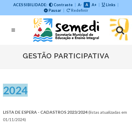
ACESSIBILIDADE:
Contraste
|
A-
A
A+
|
Links
|
Pausar
|
Redefinir
GESTÃO PARTICIPATIVA
2024
LISTA DE ESPERA - CADASTROS 2023/2024
(listas atualizadas em
01/11/2024)